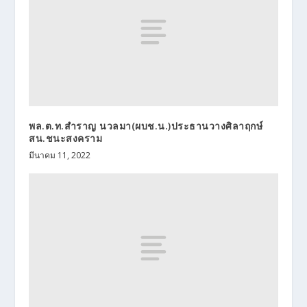
พล.ต.ท.สำราญ นวลมา(ผบช.น.)ประธานวางศิลาฤกษ์
สน.ชนะสงคราม
มีนาคม 11, 2022