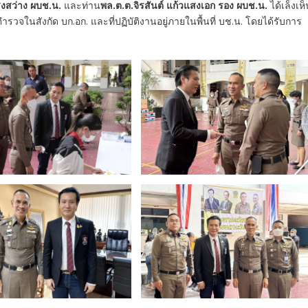
สงสว่าง ผบช.น.
และท่าน
พล.ต.ต.จิรสันต์ แก้วแสงเอก รอง ผบช.น.
ได้เล็งเห
จในสังกัด บก.อก. และที่ปฏิบัติงานอยู่ภายในพื้นที่ บช.น. โดยได้รับการ