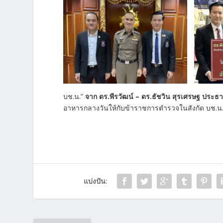
บช.น.”
จาก ดร.พีรวัฒน์ – ดร.ธัชวิน สุรเศรษฐ ป
อาหารกลางวันให้กับข้าราชการตำรวจในสังกัด บช
แบ่งปัน: