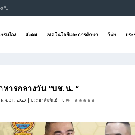
เรี...
ารเมือง
สังคม
เทคโนโลยีและการศึกษา
กีฬา
ประช
หารกลางวัน “บช.น. “
|
พ.ค. 31, 2023
|
ประชาสัมพันธ์
|
0
|