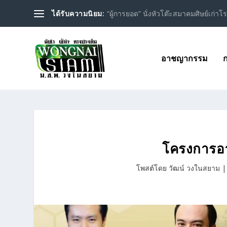
ได้รับความนิยม:
“ผู้การยอด” นั่งหัวโต๊ะสมาคมศิษย์เก่าโรง
อาชญากรรม
ก
โครงการอา
โพสต์โดย
วัฒน์ วงในสยาม